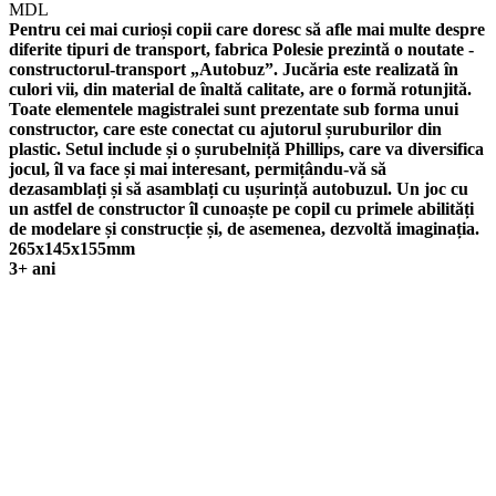
MDL
Pentru cei mai curioși copii care doresc să afle mai multe despre
diferite tipuri de transport, fabrica Polesie prezintă o noutate -
constructorul-transport „Autobuz”. Jucăria este realizată în
culori vii, din material de înaltă calitate, are o formă rotunjită.
Toate elementele magistralei sunt prezentate sub forma unui
constructor, care este conectat cu ajutorul șuruburilor din
plastic. Setul include și o șurubelniță Phillips, care va diversifica
jocul, îl va face și mai interesant, permițându-vă să
dezasamblați și să asamblați cu ușurință autobuzul. Un joc cu
un astfel de constructor îl cunoaște pe copil cu primele abilități
de modelare și construcție și, de asemenea, dezvoltă imaginația.
265х145х155mm
3+ ani